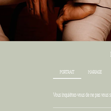
PORTRAIT
MARIAGE
Vous inquiétez-vous de ne pas vous se
Je comprends votre inquiétude. 