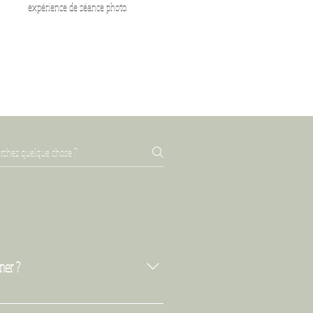
expérience de séance photo.
ner ?
 objectif est de vous mettre à