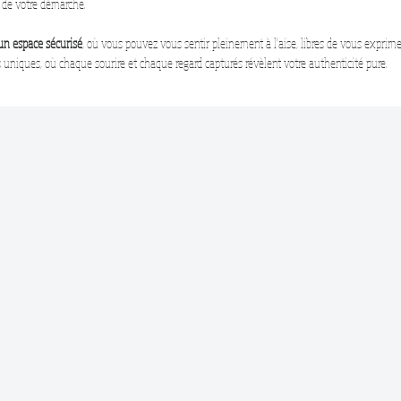
 de votre démarche.
un espace sécurisé
, où vous pouvez vous sentir pleinement à l'aise, libres de vous exprime
 uniques, où chaque sourire et chaque regard capturés révèlent votre authenticité pure.