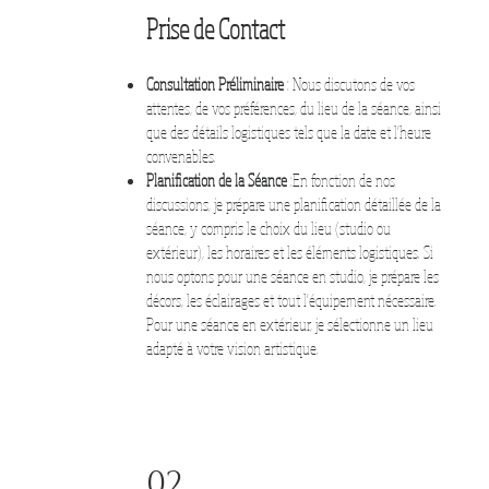
Prise de Contact
Consultation Préliminaire
: Nous discutons de vos
attentes, de vos préférences, du lieu de la séance, ainsi
que des détails logistiques tels que la date et l'heure
convenables.
Planification de la Séance
:En fonction de nos
discussions, je prépare une planification détaillée de la
séance, y compris le choix du lieu (studio ou
extérieur), les horaires et les éléments logistiques. Si
nous optons pour une séance en studio, je prépare les
décors, les éclairages et tout l'équipement nécessaire.
Pour une séance en extérieur, je sélectionne un lieu
adapté à votre vision artistique.
02