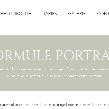
PHOTOBOOTH
TARIFS
GALERIE
CON
ORMULE PORTRA
en studio ou en extérieur, mon objectif principal est de créer 
où vous vous sentez à l'aise pour capturer votre portrait..
er votre confiance
en vous, à constituer un
portfolio professionnel
, à immortaliser des sou