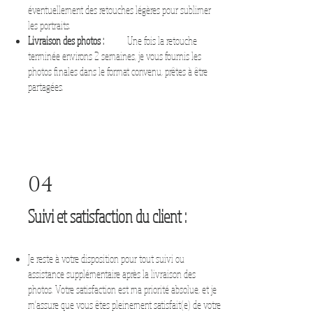
éventuellement des retouches légères pour sublimer
les portraits.
Livraison des photos :
Une fois la retouche
terminée environs 2 semaines, je vous fournis les
photos finales dans le format convenu, prêtes à être
partagées.
04
Suivi et satisfaction du client :
Je reste à votre disposition pour tout suivi ou
assistance supplémentaire après la livraison des
photos. Votre satisfaction est ma priorité absolue, et je
m'assure que vous êtes pleinement satisfait(e) de votre