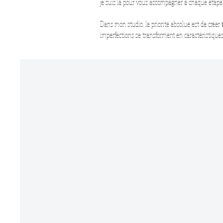
je suis là pour vous accompagner à chaque étape
Dans mon studio, la priorité absolue est de créer
imperfections se transforment en caractéristiques