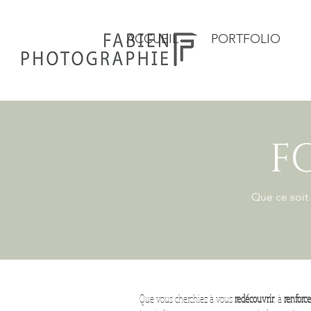
ACCUEIL
PORTFOLIO
F
Que ce soit 
Que vous cherchiez à vous
redécouvrir
, à
renforc