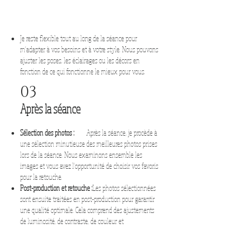
Je reste flexible tout au long de la séance pour
m'adapter à vos besoins et à votre style. Nous pouvons
ajuster les poses, les éclairages ou les décors en
fonction de ce qui fonctionne le mieux pour vous.
03
Après la
séance
Sélection des photos :
Après la séance, je procède à
une sélection minutieuse des meilleures photos prises
lors de la séance. Nous examinons ensemble les
images et vous avez l'opportunité de choisir vos favoris
pour la retouche.
Post-production et retouche :
Les photos sélectionnées
sont ensuite traitées en post-production pour garantir
une qualité optimale. Cela comprend des ajustements
de luminosité, de contraste, de couleur et