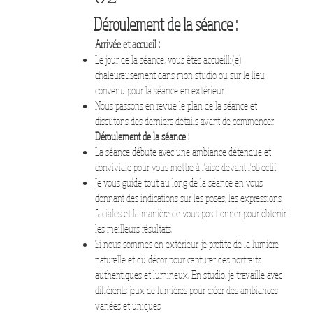
Déroulement de la séance :
Arrivée et accueil :​​
Le jour de la séance, vous êtes accueilli(e)
chaleureusement dans mon studio ou sur le lieu
convenu pour la séance en extérieur.
Nous passons en revue le plan de la séance et
discutons des derniers détails avant de commencer.
Déroulement de la séance :
La séance débute avec une ambiance détendue et
conviviale pour vous mettre à l'aise devant l'objectif.
Je vous guide tout au long de la séance en vous
donnant des indications sur les poses, les expressions
faciales et la manière de vous positionner pour obtenir
les meilleurs résultats.
Si nous sommes en extérieur, je profite de la lumière
naturelle et du décor pour capturer des portraits
authentiques et lumineux. En studio, je travaille avec
différents jeux de lumières pour créer des ambiances
variées et uniques.