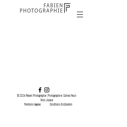
© 2024 Fabien Photographie : Photographe à Colmar. Haut-
Rhin, Alsace
Mentions légales
Conditions d'utilisation
Photographe Colmar Alsace Haut-Rhin
Photographe Équin Alsace - Photographe Studio Alsace -
Photographe Mariage Alsace - Photographe Entreprise Alsace - Photographe Colmar -
Photographe Equin Haut-rhin -