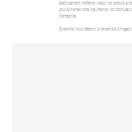
établissement, mettre en valeur vos produits à tra
pour alimenter votre site internet, vos brochures
d'entreprise.
Ensemble, nous créerons un ensemble d'images qu