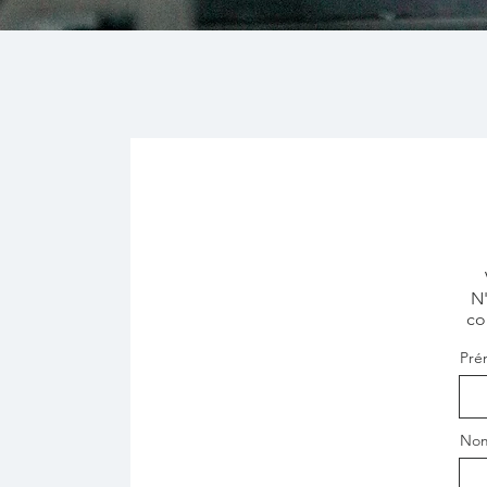
N'
co
Pré
No