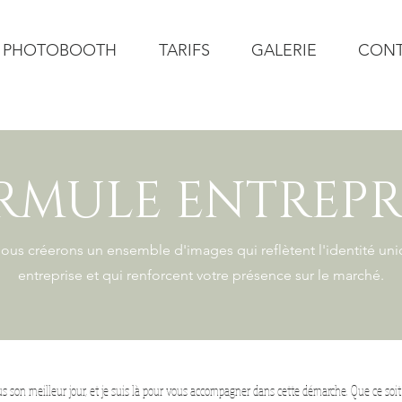
PHOTOBOOTH
TARIFS
GALERIE
CON
RMULE ENTREPR
ous créerons un ensemble d'images qui reflètent l'identité uni
entreprise et qui renforcent votre présence sur le marché.
s son meilleur jour, et je suis là pour vous accompagner dans cette démarche. Que ce soit