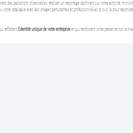
vers des packshots impeccables, réaliser un reportage captivant sur votre activité, immorta
 ou votre catalogue avec des images percutantes et professionnelles, je suis là pour répond
i reflètent
l'identité unique de votre entreprise
et qui renforcent votre présence sur le ma