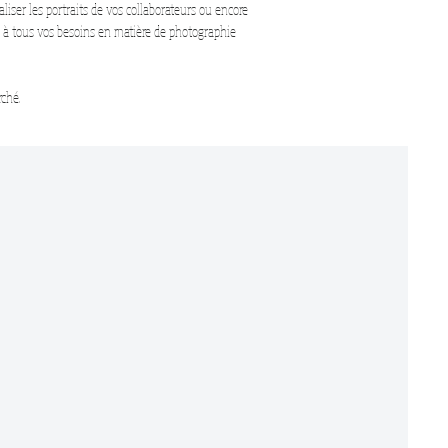
liser les portraits de vos collaborateurs ou encore
re à tous vos besoins en matière de photographie
rché.