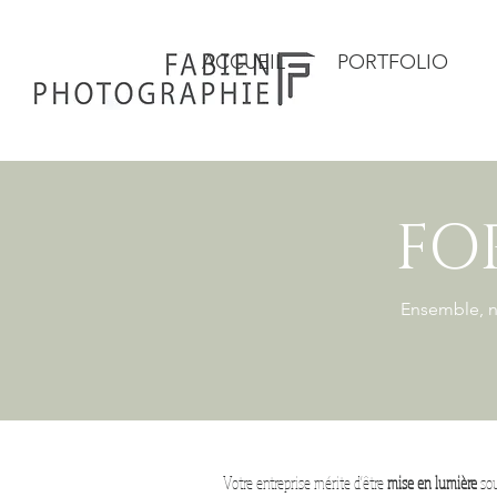
ACCUEIL
PORTFOLIO
FO
Ensemble, n
Votre entreprise mérite d'être
mise en lumière
sou