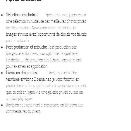
Sélection des photos :
Après la séance, je procède à
une sélection minutieuse des meilleures photos prises
lors de la séance. Nous examinons ensemble les
images et vous avez l'opportunité de choisir vos favoris
pour la retouche.
Post-production et retouche
Post-production des
images sélectionnées pour optimiser la qualité et
l'esthétique. Présentation des échantillons au client
pour examen et approbation.
Livraison des photos :
Une fois la retouche
terminée environs 2 semaines, je vous fournis les
photos finales dans les formats convenus avec le client,
que ce soit en ligne via une galerie privée ou sur un
support physique.
Révision et ajustement si nécessaire en fonction des
commentaires du client.